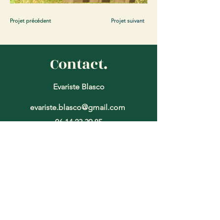
Projet précédent
Projet suivant
Contact.
Evariste Blasco
evariste.blasco@gmail.com
‭06
14 23 39 85
Nom
*
Prénom
*