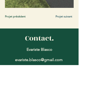
Projet précédent
Projet suivant
Contact.
Evariste Blasco
evariste.blasco@gmail.com
‭06
14 23 39 85
Nom
*
Prénom
*