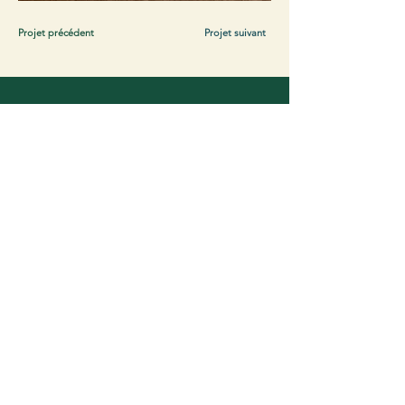
Projet précédent
Projet suivant
Contact.
Evariste Blasco
evariste.blasco@gmail.com
‭06
14 23 39 85
Nom
*
Prénom
*